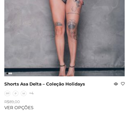
Shorts Asa Delta – Coleção Holidays
+4
PP
P
M
R$
89,00
VER OPÇÕES