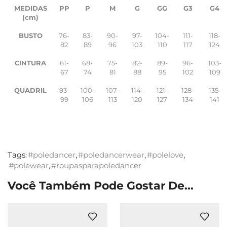
MEDIDAS
PP
P
M
G
GG
G3
G4
(cm)
BUSTO
76-
83-
90-
97-
104-
111-
118-
82
89
96
103
110
117
124
CINTURA
61-
68-
75-
82-
89-
96-
103-
67
74
81
88
95
102
109
QUADRIL
93-
100-
107-
114-
121-
128-
135-
99
106
113
120
127
134
141
Tags:
#poledancer
,
#poledancerwear
,
#polelove
,
#polewear
,
#roupasparapoledancer
Você Também Pode Gostar De...