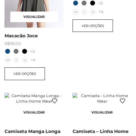
+2
+4
PP
P
M
VISUALIZAR
VER OPÇÕES
Macacão Joce
R$
99,00
+2
+4
PP
P
M
VER OPÇÕES
VISUALIZAR
VISUALIZAR
Camiseta Manga Longa
Camiseta – Linha Home