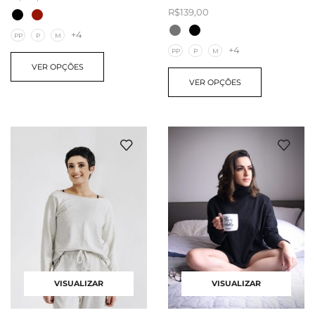
R$
139,00
+4
PP
P
M
+4
PP
P
M
VER OPÇÕES
VER OPÇÕES
VISUALIZAR
VISUALIZAR