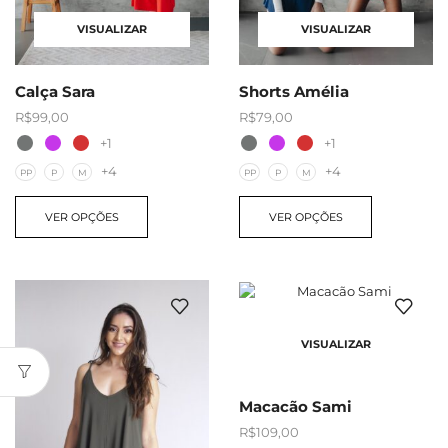
VISUALIZAR
VISUALIZAR
Calça Sara
Shorts Amélia
R$
99,00
R$
79,00
+1
+1
+4
+4
PP
P
M
PP
P
M
VER OPÇÕES
VER OPÇÕES
VISUALIZAR
Macacão Sami
R$
109,00