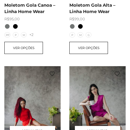
Moletom Gola Canoa –
Moletom Gola Alta –
Linha Home Wear
Linha Home Wear
R$
95,00
R$
99,00
+2
PP
P
M
P
M
G
VER OPÇÕES
VER OPÇÕES