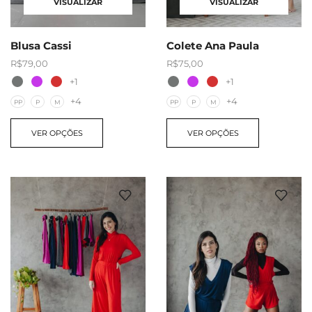
VISUALIZAR
VISUALIZAR
Blusa Cassi
Colete Ana Paula
R$
79,00
R$
75,00
+1
+1
+4
+4
PP
P
M
PP
P
M
VER OPÇÕES
VER OPÇÕES