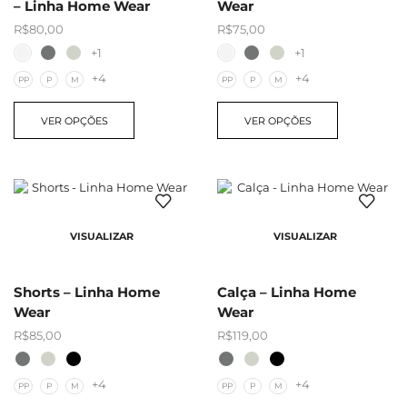
– Linha Home Wear
Wear
R$
80,00
R$
75,00
+1
+1
+4
+4
PP
P
M
PP
P
M
VER OPÇÕES
VER OPÇÕES
VISUALIZAR
VISUALIZAR
Shorts – Linha Home
Calça – Linha Home
Wear
Wear
R$
85,00
R$
119,00
+4
+4
PP
P
M
PP
P
M