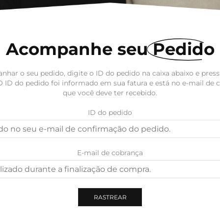
Acompanhe seu
Pedido
har o seu pedido, digite o ID do pedido na caixa abaixo e pres
 O ID do pedido foi informado em sua fatura e está no e-mail de
que você deve ter recebido.
ID do pedido
E-mail de cobrança
RASTREAR