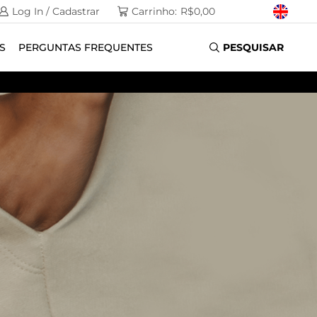
Log In / Cadastrar
Carrinho:
R$
0,00
S
PERGUNTAS FREQUENTES
PESQUISAR