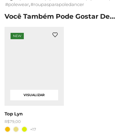
#polewear
,
#roupasparapoledancer
Você Também Pode Gostar De...
NEW
VISUALIZAR
Top Lyn
R$
79,00
+17