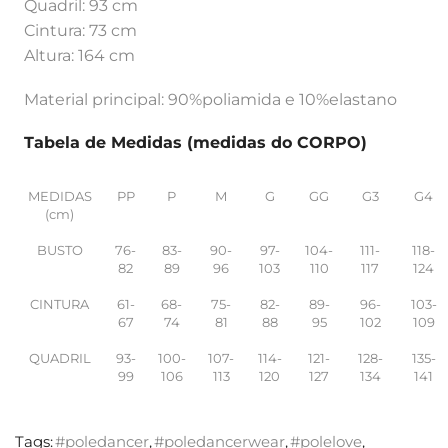
Quadril: 93 cm
Cintura: 73 cm
Altura: 164 cm
Material principal: 90%poliamida e 10%elastano
Tabela de Medidas (medidas do CORPO)
MEDIDAS
PP
P
M
G
GG
G3
G4
(cm)
BUSTO
76-
83-
90-
97-
104-
111-
118-
82
89
96
103
110
117
124
CINTURA
61-
68-
75-
82-
89-
96-
103-
67
74
81
88
95
102
109
QUADRIL
93-
100-
107-
114-
121-
128-
135-
99
106
113
120
127
134
141
Tags:
#poledancer
,
#poledancerwear
,
#polelove
,