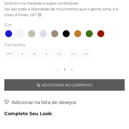
Soltinho na medida e super confortável.
Vai dar toda a liberdade de movimento que a gente ama, e é
claro, é lindo, né? 😍
Cor
Tamanho
PP
P
M
G
GG
G3
G4
ADICIONAR AO CARRINHO
Adicionar na lista de desejos
Complete Seu Look: