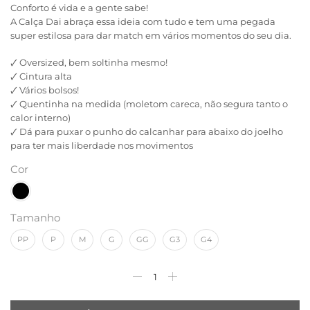
Conforto é vida e a gente sabe!
A Calça Dai abraça essa ideia com tudo e tem uma pegada
super estilosa para dar match em vários momentos do seu dia.
🗸 Oversized, bem soltinha mesmo!
🗸 Cintura alta
🗸 Vários bolsos!
🗸 Quentinha na medida (moletom careca, não segura tanto o
calor interno)
🗸 Dá para puxar o punho do calcanhar para abaixo do joelho
para ter mais liberdade nos movimentos
Cor
Tamanho
PP
P
M
G
GG
G3
G4