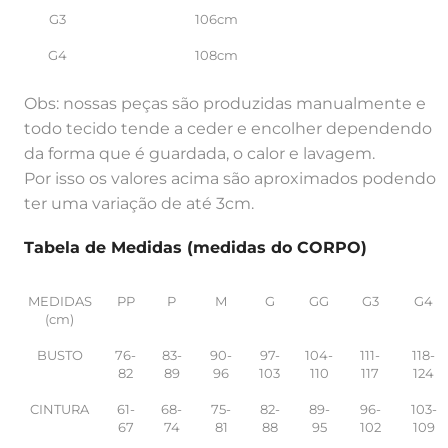
G3
106cm
G4
108cm
Obs: nossas peças são produzidas manualmente e
todo tecido tende a ceder e encolher dependendo
da forma que é guardada, o calor e lavagem.
Por isso os valores acima são aproximados podendo
ter uma variação de até 3cm.
Tabela de Medidas (medidas do CORPO)
MEDIDAS
PP
P
M
G
GG
G3
G4
(cm)
BUSTO
76-
83-
90-
97-
104-
111-
118-
82
89
96
103
110
117
124
CINTURA
61-
68-
75-
82-
89-
96-
103-
67
74
81
88
95
102
109