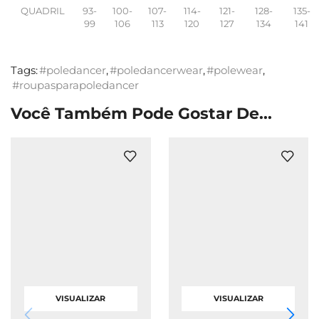
QUADRIL
93-
100-
107-
114-
121-
128-
135-
99
106
113
120
127
134
141
Tags:
#poledancer
,
#poledancerwear
,
#polewear
,
#roupasparapoledancer
Você Também Pode Gostar De...
VISUALIZAR
VISUALIZAR