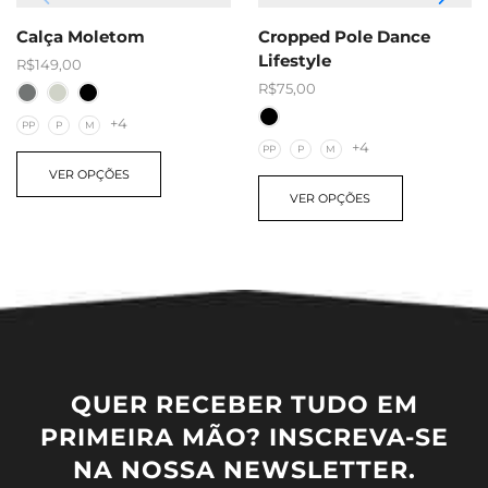
Calça Moletom
Cropped Pole Dance
Lifestyle
R$
149,00
R$
75,00
+4
PP
P
M
+4
PP
P
M
VER OPÇÕES
VER OPÇÕES
QUER RECEBER TUDO EM
PRIMEIRA MÃO? INSCREVA-SE
NA NOSSA NEWSLETTER.